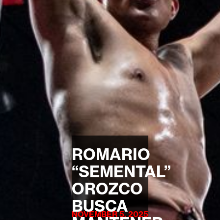
ROMARIO
“SEMENTAL”
OROZCO
BUSCA
NOVEMBER 5, 2025