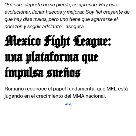
“En este deporte no se pierde, se aprende. Hay que
evolucionar, llenar huecos y mejorar. Soy fiel creyente de
que hay días malos, pero uno tiene que agarrarse el
corazón y seguir adelante
”, asegura.
Mexico Fight League:
una plataforma que
impulsa sueños
Romario reconoce el papel fundamental que MFL está
jugando en el crecimiento del MMA nacional:
“En México hay pocas ligas que realmente
apuesten por ver a lo mejor de lo mejor, y MFL está
haciendo eso. Es una liga que viene empujando
fuerte, que está volteando a ver al talento