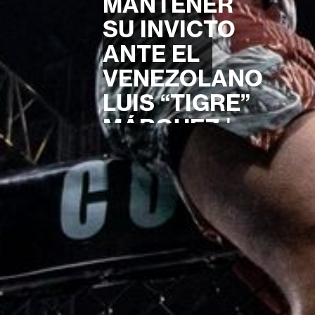
MANTENER
SU INVICTO
ANTE EL
VENEZOLANO
LUIS “TIGRE”
MÁRQUEZ |
MFL 2